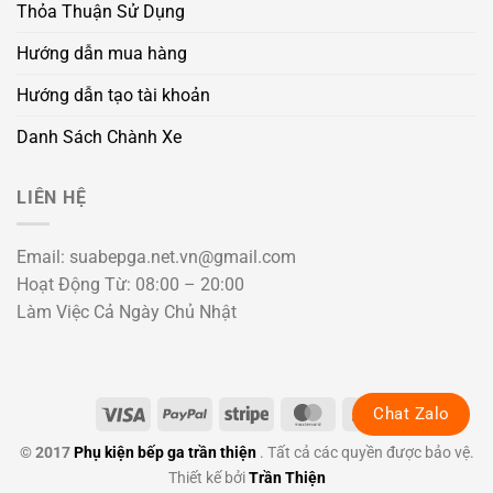
Thỏa Thuận Sử Dụng
Hướng dẫn mua hàng
Hướng dẫn tạo tài khoản
Danh Sách Chành Xe
LIÊN HỆ
Email: suabepga.net.vn@gmail.com
Hoạt Động Từ: 08:00 – 20:00
Làm Việc Cả Ngày Chủ Nhật
Visa
PayPal
Stripe
MasterCard
Cash
Chat Zalo
On
© 2017
Phụ kiện bếp ga trần thiện
. Tất cả các quyền được bảo vệ.
Delivery
Thiết kế bởi
Trần Thiện