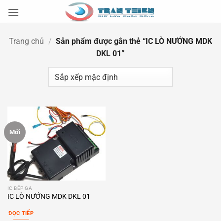
Bỏ
qua
nội
Trang chủ
/
Sản phẩm được gắn thẻ “IC LÒ NƯỚNG MDK
dung
DKL 01”
Mới
IC BẾP GA
IC LÒ NƯỚNG MDK DKL 01
ĐỌC TIẾP