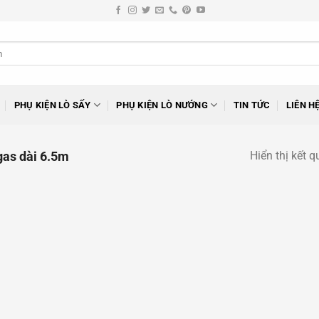
PHỤ KIỆN LÒ SẤY
PHỤ KIỆN LÒ NƯỚNG
TIN TỨC
LIÊN H
Hiển thị kết 
as dài 6.5m