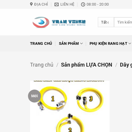
Bỏ
ĐỊA CHỈ
LIÊN HỆ
08:00 - 20:00
qua
nội
Tìm
dung
kiếm:
TRANG CHỦ
SẢN PHẨM
PHỤ KIỆN RANG HẠT
Trang chủ
/
Sản phẩm LỰA CHỌN
/
Dây g
Mới