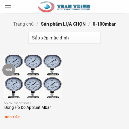
Bỏ
qua
nội
Trang chủ
/
Sản phẩm LỰA CHỌN
/
0-100mbar
dung
Mới
ĐỒNG HỒ ÁP SUẤT
Đồng Hồ Đo Áp Suất Mbar
ĐỌC TIẾP