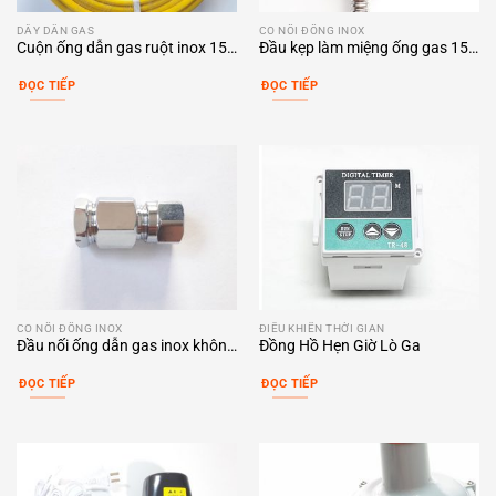
DÂY DẪN GAS
CO NỐI ĐỒNG INOX
Cuộn ống dẫn gas ruột inox 15-
Đầu kẹp làm miệng ống gas 15-
8mm
8mm
ĐỌC TIẾP
ĐỌC TIẾP
CO NỐI ĐỒNG INOX
ĐIỀU KHIỂN THỜI GIAN
Đầu nối ống dẫn gas inox không
Đồng Hồ Hẹn Giờ Lò Ga
gõ sóng
ĐỌC TIẾP
ĐỌC TIẾP