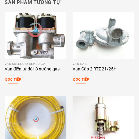
SẢN PHẨM TƯƠNG TỰ
VAN SOLENOID BẾP LÒ GA
VAN GAS
Van điện từ đôi lò nướng gas
Van Cấp 2 RTZ 21/25H
ĐỌC TIẾP
ĐỌC TIẾP