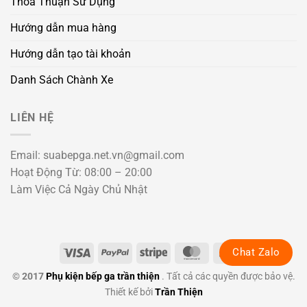
Thỏa Thuận Sử Dụng
Hướng dẫn mua hàng
Hướng dẫn tạo tài khoản
Danh Sách Chành Xe
LIÊN HỆ
Email: suabepga.net.vn@gmail.com
Hoạt Động Từ: 08:00 – 20:00
Làm Việc Cả Ngày Chủ Nhật
Visa
PayPal
Stripe
MasterCard
Cash
Chat Zalo
On
© 2017
Phụ kiện bếp ga trần thiện
. Tất cả các quyền được bảo vệ.
Delivery
Thiết kế bởi
Trần Thiện