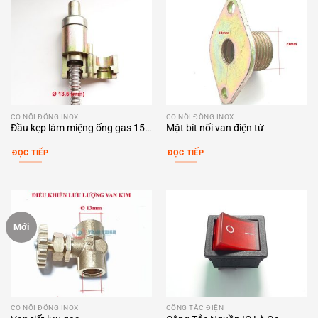
CO NỐI ĐỒNG INOX
CO NỐI ĐỒNG INOX
Đầu kẹp làm miệng ống gas 15-
Mặt bít nối van điện từ
8mm
ĐỌC TIẾP
ĐỌC TIẾP
Mới
CO NỐI ĐỒNG INOX
CÔNG TẮC ĐIỆN