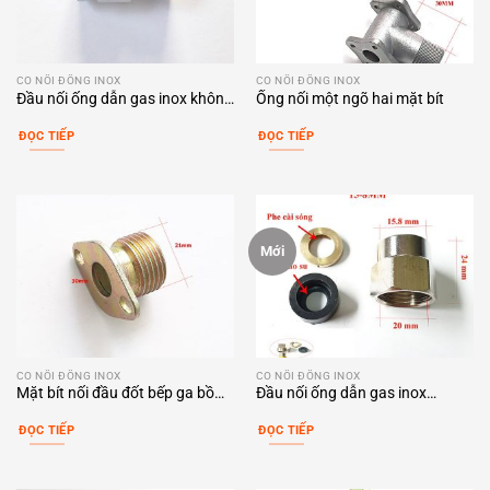
CO NỐI ĐỒNG INOX
CO NỐI ĐỒNG INOX
Đầu nối ống dẫn gas inox không
Ống nối một ngõ hai mặt bít
gõ sóng
ĐỌC TIẾP
ĐỌC TIẾP
Mới
CO NỐI ĐỒNG INOX
CO NỐI ĐỒNG INOX
Mặt bít nối đầu đốt bếp ga bồ
Đầu nối ống dẫn gas inox
cào
15.8mm ren trong 20mm
ĐỌC TIẾP
ĐỌC TIẾP